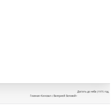
Восп
Игры
игру
Кино
для
дете
Книг
для
дете
Безо
Инфо
безо
Путе
Прав
мате
и
ребё
Достать до неба (1975 год, 
Главная
>
Кинозал с Валерией Беловой
>