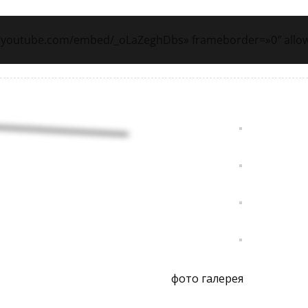
w.youtube.com/embed/_oLaZeghDbs» frameborder=»0″ allow
фото галерея