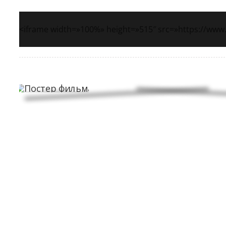
<iframe width=»100%» height=»515″ src=»https://ww