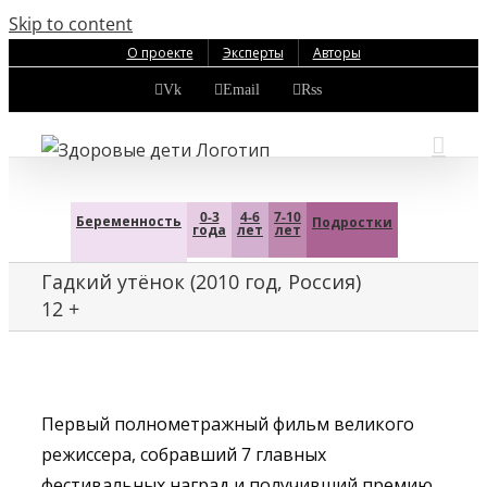
Skip to content
О проекте
Эксперты
Авторы
Vk
Email
Rss
0-3
4-6
7-10
Беременность
Подростки
года
лет
лет
Гадкий утёнок (2010 год, Россия)
12 +
Первый полнометражный фильм великого
режиссера, собравший 7 главных
фестивальных наград и получивший премию