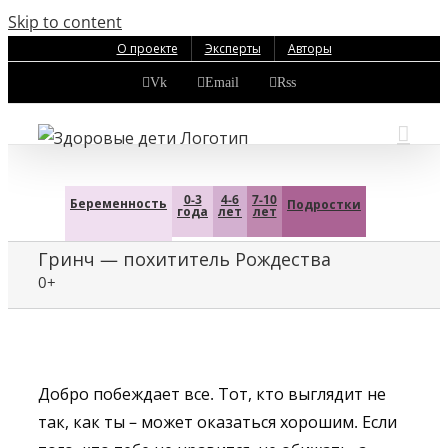
Skip to content
О проекте
Эксперты
Авторы
Vk
Email
Rss
0-3
4-6
7-10
Беременность
Подростки
года
лет
лет
Гринч — похититель Рождества
0+
Добро побеждает все. Тот, кто выглядит не
так, как ты – может оказаться хорошим. Если