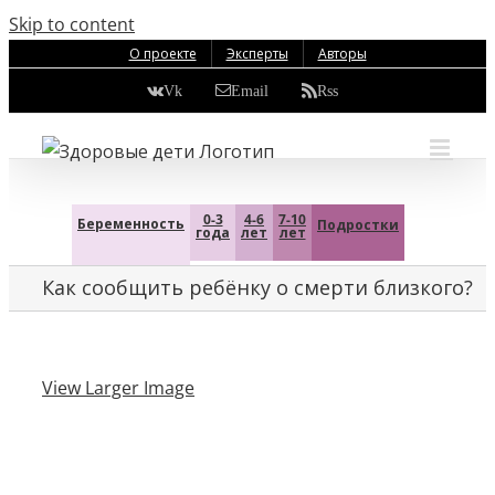
Skip to content
О проекте
Эксперты
Авторы
Vk
Email
Rss
0-3
4-6
7-10
Беременность
Подростки
года
лет
лет
Как сообщить ребёнку о смерти близкого?
View Larger Image