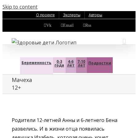
Skip to content
О проекте
Эксперты
Авторы
Vk
Email
Rss
0-3
4-6
7-10
Беременность
Подростки
года
лет
лет
Мачеха
12+
Родители 12-летней Анны и 6-летнего Бена
развелись. И в жизни отца появилась
девушка Изабель, которая очень хочет