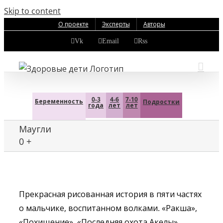
Skip to content
О проекте
Эксперты
Авторы
Vk
Email
Rss
0-3
4-6
7-10
Беременность
Подростки
года
лет
лет
Маугли
0 +
Прекрасная рисованная история в пяти частях
о мальчике, воспитанном волками. «Ракша»,
«Похищение», «Последняя охота Акелы»,