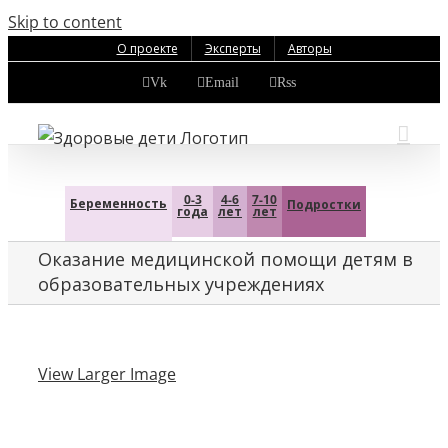
Skip to content
О проекте
Эксперты
Авторы
Vk
Email
Rss
0-3
4-6
7-10
Беременность
Подростки
года
лет
лет
Оказание медицинской помощи детям в
образовательных учреждениях
View Larger Image