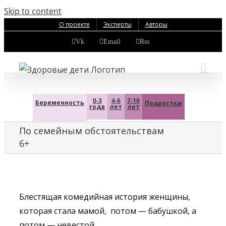
Skip to content
О проекте
Эксперты
Авторы
Vk
Email
Rss
0-3
4-6
7-10
Беременность
Подростки
года
лет
лет
По семейным обстоятельствам
6+
Блестящая комедийная история женщины,
которая стала мамой, потом — бабушкой, а
потом — невестой.