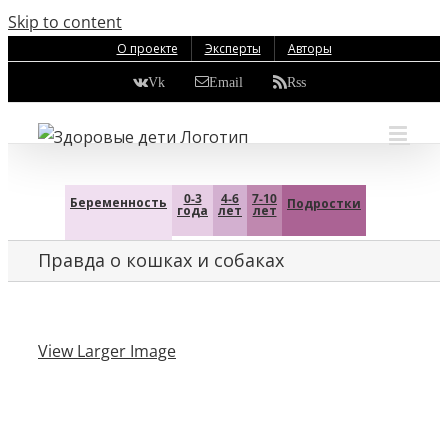
Skip to content
О проекте
Эксперты
Авторы
Vk
Email
Rss
0-3
4-6
7-10
Беременность
Подростки
года
лет
лет
Правда о кошках и собаках
View Larger Image