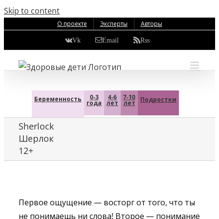
Skip to content
О проекте
Эксперты
Авторы
Vk
Email
Rss
0-3
4-6
7-10
Беременность
Подростки
года
лет
лет
Sherlock
Шерлок
12+
Первое ощущение — восторг от того, что ты
не понимаешь ни слова! Второе — понимание