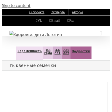
Skip to content
О проекте
Эксперты
Авторы
Vk
Email
Rss
0-3
4-6
7-10
Беременность
Подростки
года
лет
лет
тыквенные семечки