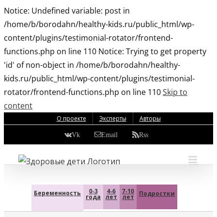
Notice: Undefined variable: post in
/home/b/borodahn/healthy-kids.ru/public_html/wp-
content/plugins/testimonial-rotator/frontend-
functions.php on line 110 Notice: Trying to get property
'id' of non-object in /home/b/borodahn/healthy-
kids.ru/public_html/wp-content/plugins/testimonial-
rotator/frontend-functions.php on line 110
Skip to
content
О проекте
Эксперты
Авторы
Vk
Email
Rss
0-3
4-6
7-10
Беременность
Подростки
года
лет
лет