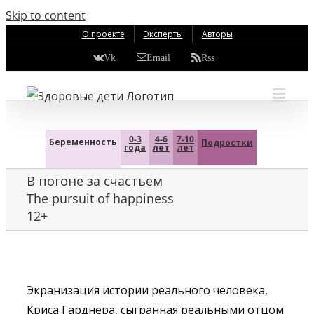
Skip to content
О проекте
Эксперты
Авторы
Vk
Email
Rss
0-3
4-6
7-10
Беременность
Подростки
года
лет
лет
В погоне за счастьем
The pursuit of happiness
12+
Экранизация истории реального человека,
Криса Гарднера, сыгранная реальными отцом