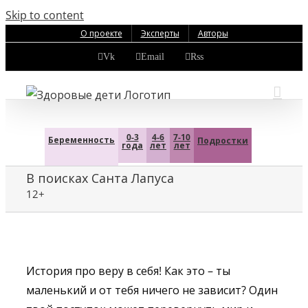
Skip to content
О проекте
Эксперты
Авторы
Vk
Email
Rss
0-3
4-6
7-10
Беременность
Подростки
года
лет
лет
В поисках Санта Лапуса
12+
История про веру в себя! Как это – ты
маленький и от тебя ничего не зависит? Один