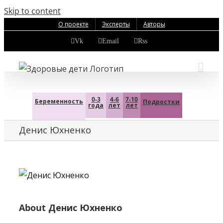
Skip to content
О проекте
Эксперты
Авторы
Vk
Email
Rss
0-3
4-6
7-10
Беременность
Подростки
года
лет
лет
Денис Юхненко
About
Денис Юхненко