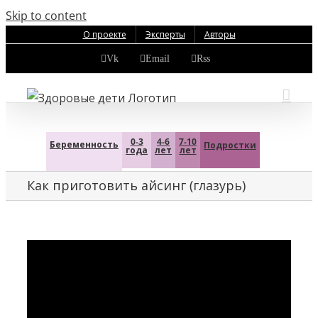
Skip to content
О проекте
Эксперты
Авторы
Vk
Email
Rss
0-3
4-6
7-10
Беременность
Подростки
года
лет
лет
Как приготовить айсинг (глазурь)