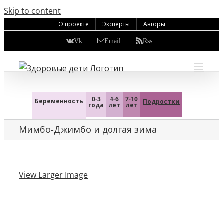
Skip to content
О проекте
Эксперты
Авторы
Vk
Email
Rss
0-3
4-6
7-10
Беременность
Подростки
года
лет
лет
Мимбо-Джимбо и долгая зима
View Larger Image