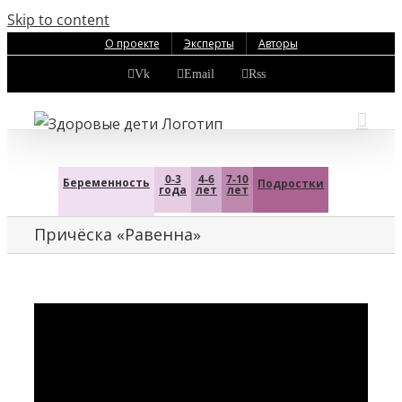
Skip to content
О проекте
Эксперты
Авторы
Vk
Email
Rss
0-3
4-6
7-10
Беременность
Подростки
года
лет
лет
Причёска «Равенна»