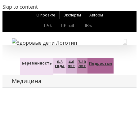
Skip to content
О проекте
Эксперты
Авторы
Vk
Email
Rss
0-3
4-6
7-10
Беременность
Подростки
года
лет
лет
Медицина