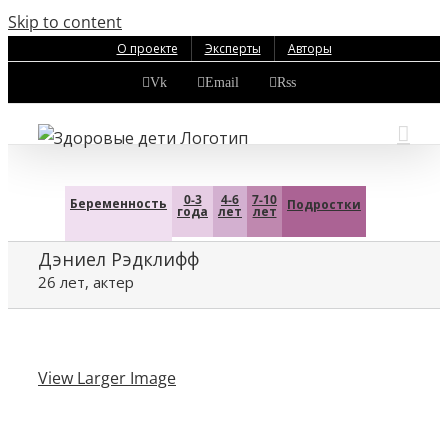
Skip to content
О проекте
Эксперты
Авторы
Vk
Email
Rss
0-3
4-6
7-10
Беременность
Подростки
года
лет
лет
Дэниел Рэдклифф
26 лет, актер
View Larger Image