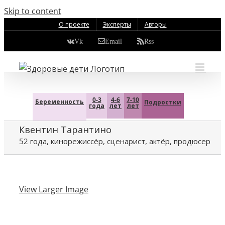
Skip to content
О проекте
Эксперты
Авторы
Vk
Email
Rss
0-3
4-6
7-10
Беременность
Подростки
года
лет
лет
Квентин Тарантино
52 года, кинорежиссёр, сценарист, актёр, продюсер
View Larger Image