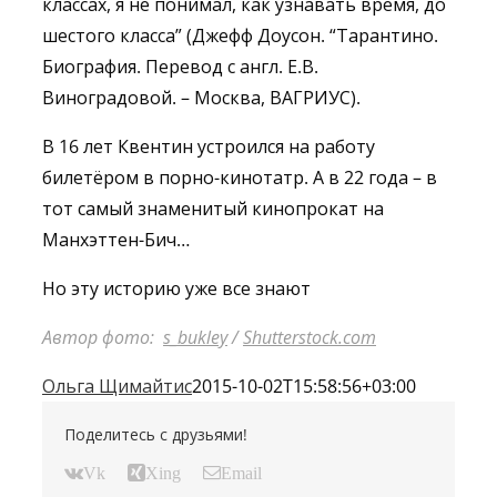
классах, я не понимал, как узнавать время, до
шестого класса” (Джефф Доусон. “Тарантино.
Биография. Перевод с англ. Е.В.
Виноградовой. – Москва, ВАГРИУС).
В 16 лет Квентин устроился на работу
билетёром в порно-кинотатр. А в 22 года – в
тот самый знаменитый кинопрокат на
Манхэттен-Бич…
Но эту историю уже все знают
Автор фото:
s_bukley
/
Shutterstock.com
Ольга Щимайтис
2015-10-02T15:58:56+03:00
Поделитесь с друзьями!
Vk
Xing
Email