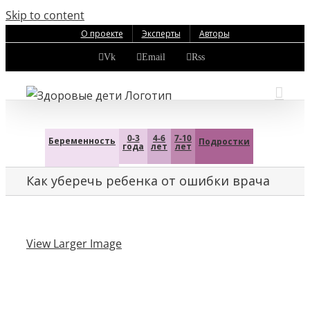
Skip to content
О проекте
Эксперты
Авторы
Vk
Email
Rss
0-3
4-6
7-10
Беременность
Подростки
года
лет
лет
Как уберечь ребенка от ошибки врача
View Larger Image