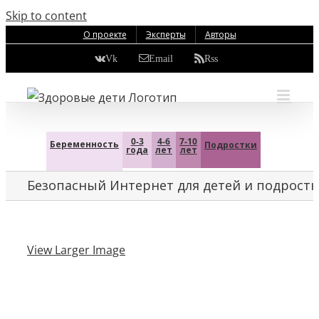
Skip to content
О проекте
Эксперты
Авторы
Vk
Email
Rss
0-3
4-6
7-10
Беременность
Подростки
года
лет
лет
Безопасный Интернет для детей и подростк
View Larger Image