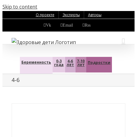
Skip to content
О проекте
Эксперты
Авторы
Vk
Email
Rss
0-3
4-6
7-10
Беременность
Подростки
года
лет
лет
4-6