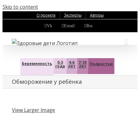
Skip to content
О проекте
Эксперты
Авторы
Vk
Email
Rss
0-3
4-6
7-10
Беременность
Подростки
года
лет
лет
Обморожение у ребёнка
View Larger Image