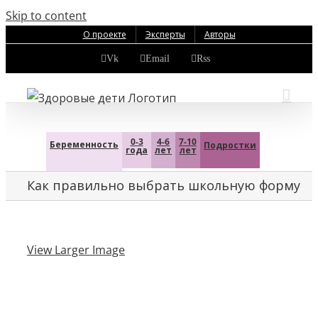
Skip to content
О проекте
Эксперты
Авторы
Vk
Email
Rss
0-3
4-6
7-10
Беременность
Подростки
года
лет
лет
Как правильно выбрать школьную форму
View Larger Image