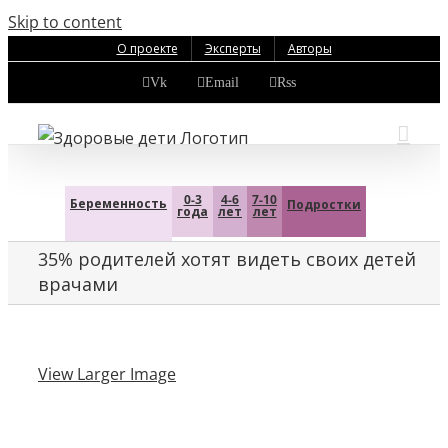
Skip to content
О проекте
Эксперты
Авторы
Vk
Email
Rss
0-3
4-6
7-10
Беременность
Подростки
года
лет
лет
35% родителей хотят видеть своих детей
врачами
View Larger Image