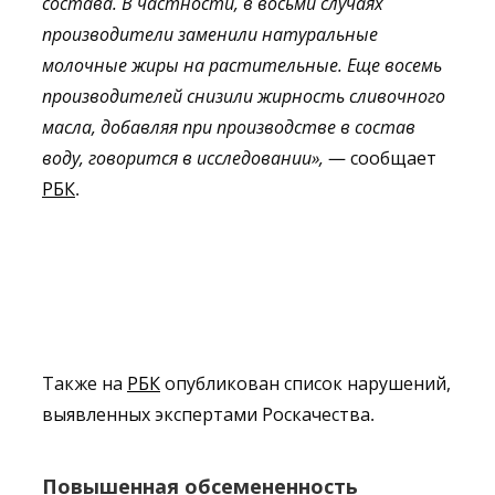
состава
.
В
частности
,
в восьми
случаях
производители
заменили
натуральные
молочные
жиры
на растительные
.
Еще
восемь
производителей
снизили
жирность
сливочного
масла
,
добавляя
при
производстве
в состав
воду
,
говорится
в
исследовании
»,
— сообщает
РБК
.
Также на
РБК
опубликован список нарушений,
выявленных экспертами Роскачества.
Повышенная
обсемененность