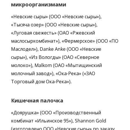
микроорганизмами
«Невские сыры» (ООО «Невские сыры»),
«Тысяча озер» (ООО «Невские сыры»),
«Луговая свежесть» (ОАО «Ржевский
маслосыркомбинат»), «Фермерское» (ООО «ПО
Маслодел»), Danke Anke (ООО «Невские
сыры»), «Из Вологды» (ОАО «Северное
молоко»), Malkom (ОАО «Мытищинский
молочный завод»), «Ока-Река» («ЗАО
Торговый дом Ока-Река»).
Кишечная
палочка
«Доярушка» (ООО «Производственный
комбинат «Ильинское 95»), Shannon Gold
(изготовлено ООО «Невские сыры» по заказу