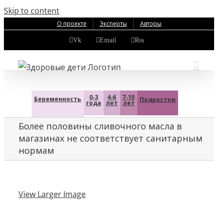
Skip to content
О проекте
Эксперты
Авторы
Vk
Email
Rss
0-3
4-6
7-10
Беременность
Подростки
года
лет
лет
Более половины сливочного масла в
магазинах не соответствует санитарным
нормам
View Larger Image