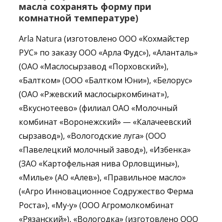
масла
сохранять
форму
при
комнатной
температуре
)
Arla Natura (изготовлено ООО «Кохмайстер
РУС» по заказу ООО «Арла Фудс»), «Аланталь»
(ОАО «Маслосырзавод «Порховский»),
«Балтком» (ООО «Балтком Юни»), «Белорус»
(ОАО «Ржевский маслосыркомбинат»),
«Вкуснотеево» (филиал ОАО «Молочный
комбинат «Воронежский» — «Калачеевский
сырзавод»), «Вологодские луга» (ООО
«Павелецкий молочный завод»), «Избенка»
(ЗАО «Картофельная нива Орловщины»),
«Милье» (АО «Алев»), «Правильное масло»
(«Агро Инновационное Содружество Ферма
Роста»), «Му-у» (ООО Агромолкомбинат
«Рязанский»), «Вологодка» (изготовлено ООО