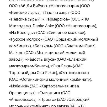
ООО «Ай-Ди-БиРус»), «Невские сыры» (ООО
«Невские сыры»), «Тысяча озер» (ООО
«Невские сыры»), «Фермерское» (ООО «ПО
Маслодел»), Danke Anke (ООО «Невскиесыры»),
«Из Вологды» (ОАО «Северное молоко»),
«Русское молоко» (ОАО «Оршанский молочный
комбинат»), «Балтком» (ООО «Балтком Юни»),
Malkom (ОАО «Мытищинский молочный
завод»), «Радость вкуса» (ОАО «Еланский
маслосыркомбинат»), «Ока-Река» («ЗАО
Торговыйдом Ока-Река»), «Останкинское»
(ОАО «Останкинский молочный комбинат»),
«Избенка» (ЗАО «Картофельная нива
Орловщины»), «Сметанин» (ОАО
«Аньковское»), «Просто» (ЗАО «Озерецкий
молочный комбинат» по заказу ЗАО «ТД