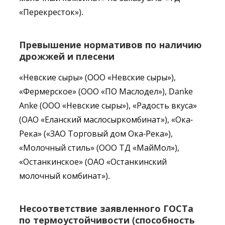
«Перекресток»).
Превышение
нормативов
по наличию
дрожжей
и
плесени
«Невские сыры» (ООО «Невские сыры»),
«Фермерское» (ООО «ПО Маслодел»), Danke
Anke (ООО «Невские сыры»), «Радость вкуса»
(ОАО «Еланский маслосыркомбинат»), «Ока-
Река» («ЗАО Торговый дом Ока-Река»),
«Молочный стиль» (ООО ТД «МайМол»),
«Останкинское» (ОАО «Останкинский
молочный комбинат»).
Несоответствие
заявленного
ГОСТа
по
термоустойчивости
(
способность