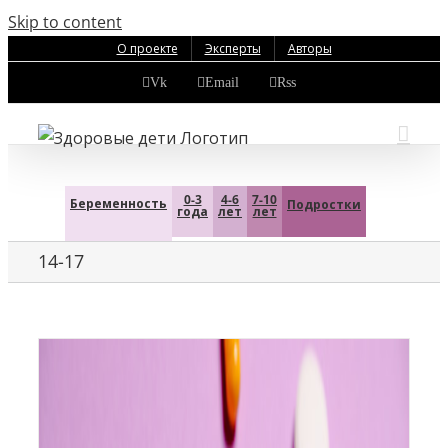
Skip to content
О проекте
Эксперты
Авторы
Vk
Email
Rss
0-3
4-6
7-10
Беременность
Подростки
года
лет
лет
14-17