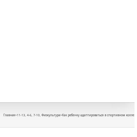
Восп
Игры
игру
Кино
для
дете
Книг
для
дете
Безо
Инфо
безо
Путе
Прав
мате
и
ребё
Главная
>
11-13
,
4-6
,
7-10
,
Физкультура
>
Как ребенку адаптироваться в спортивном коллек