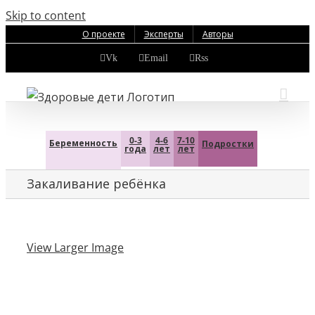
Skip to content
О проекте
Эксперты
Авторы
Vk
Email
Rss
0-3
4-6
7-10
Беременность
Подростки
года
лет
лет
Закаливание ребёнка
View Larger Image