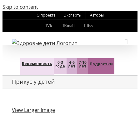
Skip to content
О проекте
Эксперты
Авторы
Vk
Email
Rss
0-3
4-6
7-10
Беременность
Подростки
года
лет
лет
Прикус у детей
View Larger Image