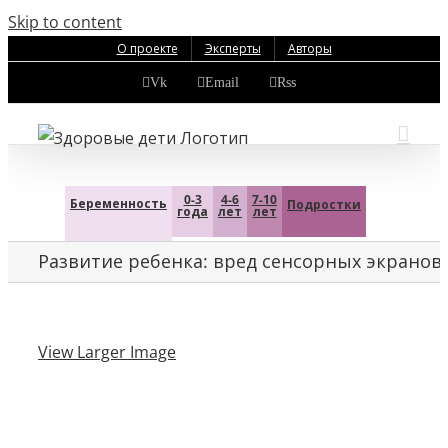
Skip to content
О проекте
Эксперты
Авторы
Vk
Email
Rss
0-3
4-6
7-10
Беременность
Подростки
года
лет
лет
Развитие ребенка: вред сенсорных экранов
View Larger Image