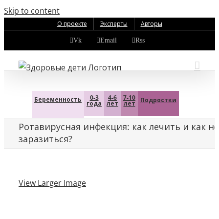
Skip to content
О проекте
Эксперты
Авторы
Vk
Email
Rss
0-3
4-6
7-10
Беременность
Подростки
года
лет
лет
Ротавирусная инфекция: как лечить и как не
заразиться?
View Larger Image