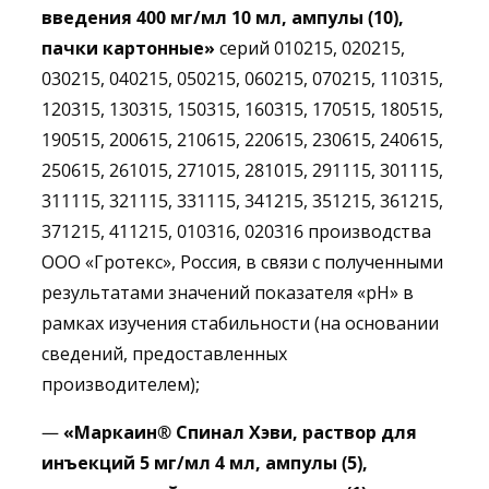
введения 400 мг/мл 10 мл, ампулы (10),
пачки картонные»
серий 010215, 020215,
030215, 040215, 050215, 060215, 070215, 110315,
120315, 130315, 150315, 160315, 170515, 180515,
190515, 200615, 210615, 220615, 230615, 240615,
250615, 261015, 271015, 281015, 291115, 301115,
311115, 321115, 331115, 341215, 351215, 361215,
371215, 411215, 010316, 020316 производства
ООО «Гротекс», Россия, в связи с полученными
результатами значений показателя «рН» в
рамках изучения стабильности (на основании
сведений, предоставленных
производителем);
—
«
Маркаин
®
Спинал
Хэви
, раствор для
инъекций 5 мг/мл 4 мл, ампулы (5),