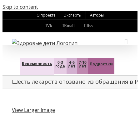
Skip to content
О проекте
Эксперты
Авторы
Vk
Email
Rss
0-3
4-6
7-10
Беременность
Подростки
года
лет
лет
Шесть лекарств отозвано из обращения в Р
View Larger Image