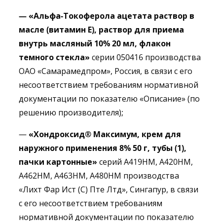
— «
А
льфа-Токоферола
ацетата раствор в
масле (витамин Е), раствор для приема
внутрь масляный 10% 20 мл, флакон
темного стекла»
серии 050416 производства
ОАО «Самарамедпром», Россия, в связи с его
несоответствием требованиям нормативной
документации по показателю «Описание» (по
решению производителя);
—
«
Хондроксид
® Максимум, крем для
наружного применения 8% 50 г, тубы (1),
пачки картонные»
серий А419НМ, А420НМ,
А462НМ, А463НМ, А480НМ производства
«Лихт Фар Ист (С) Пте Лтд», Сингапур, в связи
с его несоответствием требованиям
нормативной документации по показателю