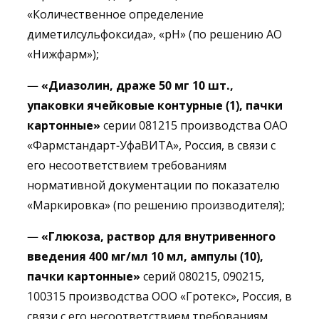
«Количественное определение
диметилсульфоксида», «рН» (по решению АО
«Нижфарм»);
—
«
Диазолин
, драже 50 мг 10 шт.,
упаковки ячейковые контурные (1), пачки
картонные»
серии 081215 производства ОАО
«Фармстандарт-УфаВИТА», Россия, в связи с
его несоответствием требованиям
нормативной документации по показателю
«Маркировка» (по решению производителя);
—
«Глюкоза, раствор для внутривенного
введения 400 мг/мл 10 мл, ампулы (10),
пачки картонные»
серий 080215, 090215,
100315 производства ООО «Гротекс», Россия, в
связи с его несоответствием требованиям