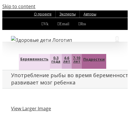
Skip to content
О проекте
Эксперты
Авторы
Vk
Email
Rss
0-3
4-6
7-10
Беременность
Подростки
года
лет
лет
Употребление рыбы во время беременност
развивает мозг ребенка
View Larger Image