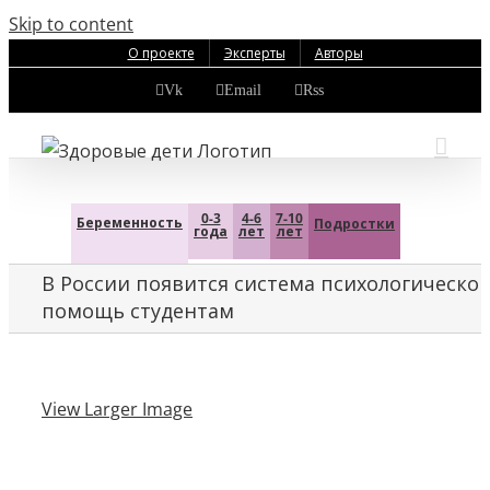
Skip to content
О проекте
Эксперты
Авторы
Vk
Email
Rss
0-3
4-6
7-10
Беременность
Подростки
года
лет
лет
В России появится система психологическо
помощь студентам
View Larger Image