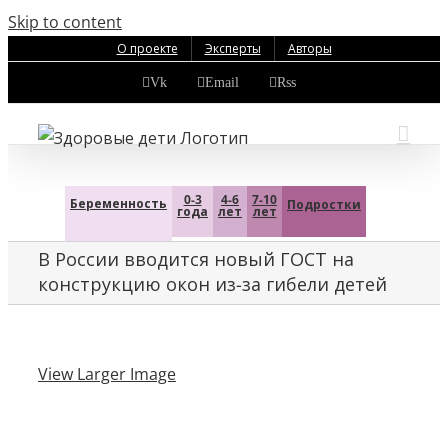
Skip to content
О проекте
Эксперты
Авторы
Vk
Email
Rss
0-3
4-6
7-10
Беременность
Подростки
года
лет
лет
В России вводится новый ГОСТ на
конструкцию окон из-за гибели детей
View Larger Image