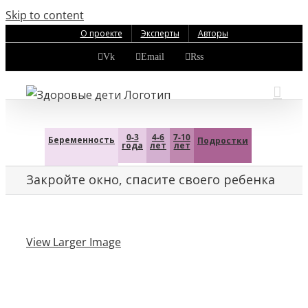
Skip to content
О проекте
Эксперты
Авторы
Vk
Email
Rss
0-3
4-6
7-10
Беременность
Подростки
года
лет
лет
Закройте окно, спасите своего ребенка
View Larger Image