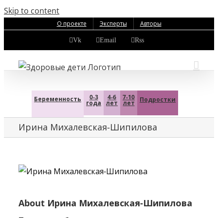
Skip to content
О проекте
Эксперты
Авторы
Vk
Email
Rss
0-3
4-6
7-10
Беременность
Подростки
года
лет
лет
Ирина Михалевская-Шипилова
About
Ирина Михалевская-Шипилова