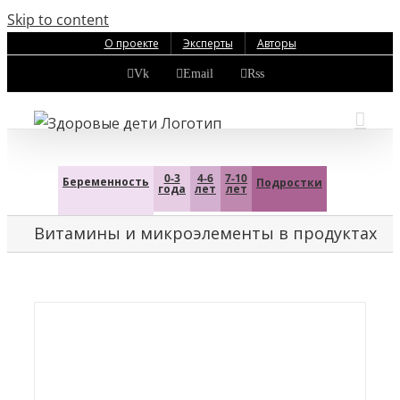
Skip to content
О проекте
Эксперты
Авторы
Vk
Email
Rss
0-3
4-6
7-10
Беременность
Подростки
года
лет
лет
Витамины и микроэлементы в продуктах