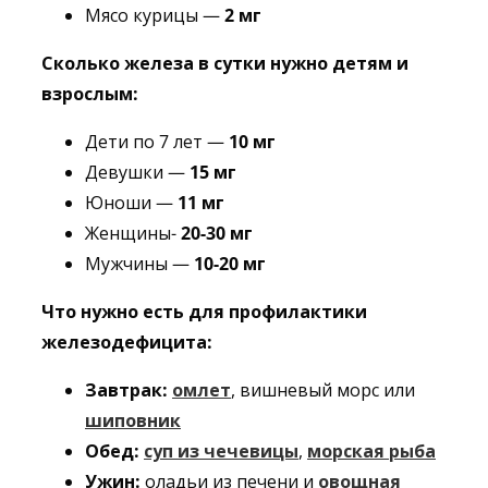
Мясо курицы —
2 мг
Сколько железа в сутки нужно детям и
взрослым:
Дети по 7 лет —
10 мг
Девушки —
15 мг
Юноши —
11 мг
Женщины-
20-30
мг
Мужчины —
10-20 мг
Что нужно есть для профилактики
железодефицита:
Завтрак:
омлет
, вишневый морс или
шиповник
Обед:
суп из чечевицы
,
морская рыба
Ужин:
оладьи из печени и
овощная