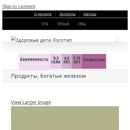
Skip to content
О проекте
Эксперты
Авторы
Vk
Email
Rss
0-3
4-6
7-10
Беременность
Подростки
года
лет
лет
Продукты, богатые железом
View Larger Image