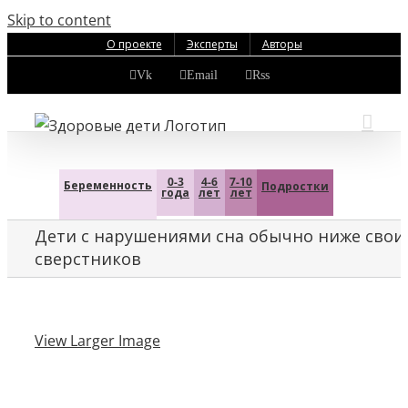
Skip to content
О проекте
Эксперты
Авторы
Vk
Email
Rss
0-3
4-6
7-10
Беременность
Подростки
года
лет
лет
Дети с нарушениями сна обычно ниже свои
сверстников
View Larger Image