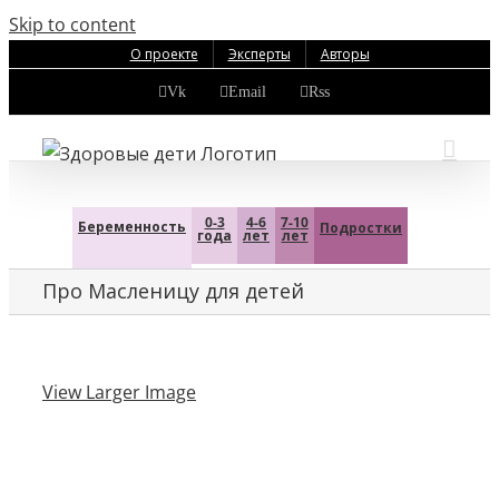
Skip to content
О проекте
Эксперты
Авторы
Vk
Email
Rss
0-3
4-6
7-10
Беременность
Подростки
года
лет
лет
Про Масленицу для детей
View Larger Image