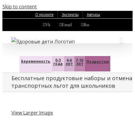
Skip to content
О проекте
Эксперты
Авторы
Vk
Email
Rss
0-3
4-6
7-10
Беременность
Подростки
года
лет
лет
Бесплатные продуктовые наборы и отмена
транспортных льгот для школьников
View Larger Image