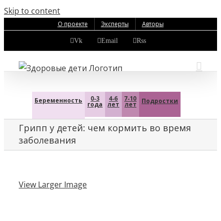
Skip to content
О проекте
Эксперты
Авторы
Vk
Email
Rss
0-3
4-6
7-10
Беременность
Подростки
года
лет
лет
Грипп у детей: чем кормить во время
заболевания
View Larger Image