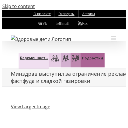
Skip to content
О проекте
Эксперты
Авторы
Vk
Email
Rss
0-3
4-6
7-10
Беременность
Подростки
года
лет
лет
Минздрав выступил за ограничение рекла
фастфуда и сладкой газировки
View Larger Image