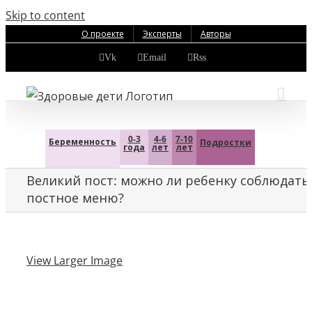
Skip to content
О проекте
Эксперты
Авторы
Vk
Email
Rss
0-3
4-6
7-10
Беременность
Подростки
года
лет
лет
Великий пост: можно ли ребенку соблюдать
постное меню?
View Larger Image