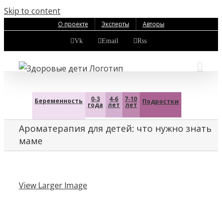
Skip to content
О проекте
Эксперты
Авторы
Vk
Email
Rss
0-3
4-6
7-10
Беременность
Подростки
года
лет
лет
Ароматерапия для детей: что нужно знать
маме
View Larger Image