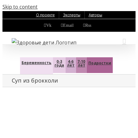
Skip to content
О проекте
Эксперты
Авторы
Vk
Email
Rss
0-3
4-6
7-10
Беременность
Подростки
года
лет
лет
Cуп из брокколи